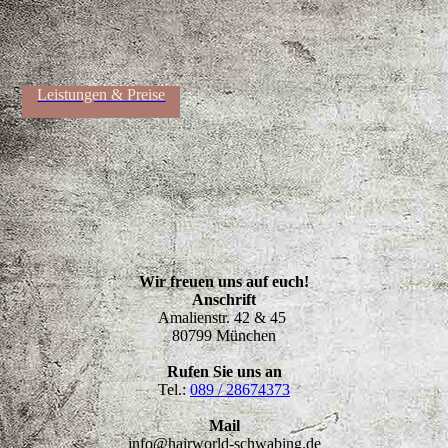
Friseur
Leistungen & Preise
Wir freuen uns auf euch!
Anschrift
Amalienstr. 42 & 45
80799 München
Rufen Sie uns an
Tel.:
089 / 28674373
Mail
info@hairworld-schwabing.de