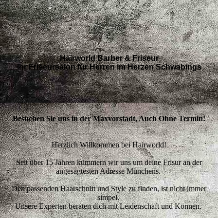
Hairworld Barber & Friseur
Ihr Friseursalon für Herren im Herzen Schwabings
Besuchen Sie uns in der Maxvorstadt, Auch Ohne Termin!
Herzlich Willkommen bei Hairworld!
Seit über 15 Jahren kümmern wir uns um deine Frisur an der
angesagtesten Adresse Münchens.
Den passenden Haarschnitt und Style zu finden, ist nicht immer
simpel.
Unsere Experten beraten dich mit Leidenschaft und Können.