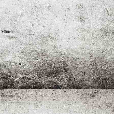
se Münchens.
.