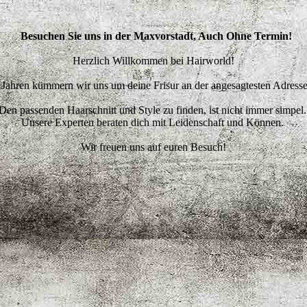
Besuchen Sie uns in der Maxvorstadt, Auch Ohne Termin!
Herzlich Willkommen bei Hairworld!
5 Jahren kümmern wir uns um deine Frisur an der angesagtesten Adres
Den passenden Haarschnitt und Style zu finden, ist nicht immer simpel
Unsere Experten beraten dich mit Leidenschaft und Können.
Wir freuen uns auf euren Besuch!